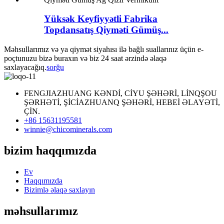
Yüksək Keyfiyyətli Fabrika
Topdansatış Qiyməti Gümüş...
Məhsullarımız və ya qiymət siyahısı ilə bağlı suallarınız üçün e-
poçtunuzu bizə buraxın və biz 24 saat ərzində əlaqə
saxlayacağıq.
sorğu
FENGJIAZHUANG KƏNDİ, CİYU ŞƏHƏRİ, LİNQŞOU
ŞƏRHƏTİ, ŞİCİAZHUANQ ŞƏHƏRİ, HEBEİ ƏLAYƏTİ,
ÇİN.
+86 15631195581
winnie@chicominerals.com
bizim haqqımızda
Ev
Haqqımızda
Bizimlə əlaqə saxlayın
məhsullarımız