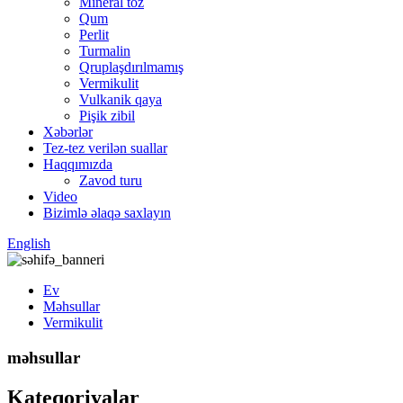
Mineral toz
Qum
Perlit
Turmalin
Qruplaşdırılmamış
Vermikulit
Vulkanik qaya
Pişik zibil
Xəbərlər
Tez-tez verilən suallar
Haqqımızda
Zavod turu
Video
Bizimlə əlaqə saxlayın
English
Ev
Məhsullar
Vermikulit
məhsullar
Kateqoriyalar