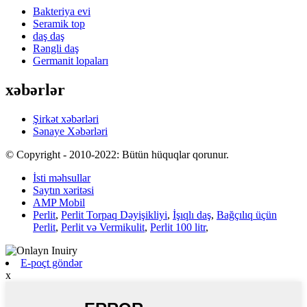
Bakteriya evi
Seramik top
daş daş
Rəngli daş
Germanit lopaları
xəbərlər
Şirkət xəbərləri
Sənaye Xəbərləri
© Copyright - 2010-2022: Bütün hüquqlar qorunur.
İsti məhsullar
Saytın xəritəsi
AMP Mobil
Perlit
,
Perlit Torpaq Dəyişikliyi
,
İşıqlı daş
,
Bağçılıq üçün
Perlit
,
Perlit və Vermikulit
,
Perlit 100 litr
,
E-poçt göndər
x