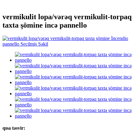
vermikulit lopa/vərəq vermikulit-torpaq
taxta şömine incə pannello
qısa təsvir: