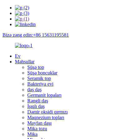
Bizə zəng edin:+86 15631195581
Ev
Məhsullar
Şüşə top
Şüşə boncuklar
Seramik top
Bakteriya evi
daş daş
Germanit lopaları
Rəngli daş
İşıqlı daş
Dəmir oksidi qırmızı
Maqnezium topları
Mayfan daşı
Mika tozu
Mika