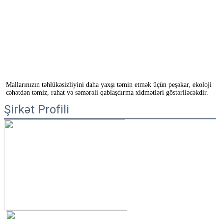
Mallarınızın təhlükəsizliyini daha yaxşı təmin etmək üçün peşəkar, ekoloji 
cəhətdən təmiz, rahat və səmərəli qablaşdırma xidmətləri göstəriləcəkdir.
Şirkət Profili