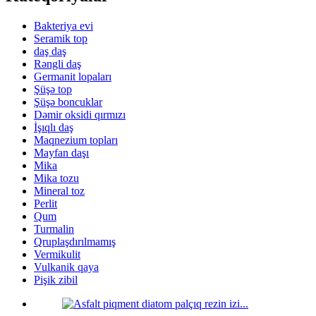
Bakteriya evi
Seramik top
daş daş
Rəngli daş
Germanit lopaları
Şüşə top
Şüşə boncuklar
Dəmir oksidi qırmızı
İşıqlı daş
Maqnezium topları
Mayfan daşı
Mika
Mika tozu
Mineral toz
Perlit
Qum
Turmalin
Qruplaşdırılmamış
Vermikulit
Vulkanik qaya
Pişik zibil