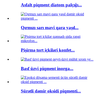
Asfalt piqment diatom palçığı...
Qırmızı sarı mavi qara yaşıl...
Pişirmə tort içkiləri konfet...
Basf üzvi piqment inorga...
Sürətli dəmir oksidi piqmenti...