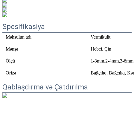
Spesifikasiya
Məhsulun adı
Vermikulit
Mənşə
Hebei, Çin
Ölçü
1-3mm,2-4mm,3-6mm
Ərizə
Bağçılıq, Bağçılıq, Kə
Qablaşdırma və Çatdırılma