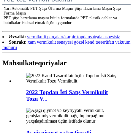
Yarı Avtomatik PET Şüşə Üfərmə Maşını Şüşə Hazırlama Maşın Şüşə 
Forma Maşın
PET şüşə hazırlama maşını bütün formalarda PET plastik qablar və 
butulkalar istehsal etmək üçün uygundur.
Əvvəlki:
vermikulit parçaları/kərpic topdansatışda asbestsiz
Sonrakı:
xam vermikulit sənayesi gözəl kənd təsərrüfatı vakuum
möhürü
Məhsul
kateqoriyalar
2022 Topdan İsti Satış Vermikulit
Tozu V...
Aşağı qiymət və keyfiyyətli