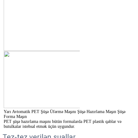
Yarı Avtomatik PET Şüşə Üfərmə Maşını Şüşə Hazırlama Maşın Şüşə 
Forma Maşın
PET şüşə hazırlama maşını bütün formalarda PET plastik qablar və 
butulkalar istehsal etmək üçün uygundur.
Tez-tez verilən suallar