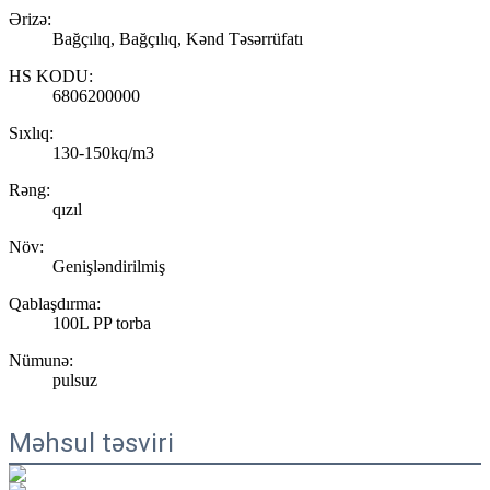
Ərizə:
Bağçılıq, Bağçılıq, Kənd Təsərrüfatı
HS KODU:
6806200000
Sıxlıq:
130-150kq/m3
Rəng:
qızıl
Növ:
Genişləndirilmiş
Qablaşdırma:
100L PP torba
Nümunə:
pulsuz
Məhsul təsviri