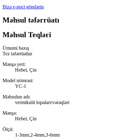
Bizə e-poçt göndərin
Məhsul təfərrüatı
Məhsul Teqləri
Ümumi baxış
Tez təfərrüatlar
Mənşə yeri:
Hebei, Çin
Model nömrəsi:
YC-1
Məhsulun adı:
vermikulit lopaları/vərəqləri
Mənşə:
Hebei, Çin
Ölçü:
1-3mm,2-4mm,3-6mm