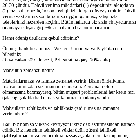
20-30 gündür. Təhvil verilmə müddətləri (1) depozitinizi aldıqda və
(2) məhsullarınız üçün son təsdiqinizi aldıqda qüvvəyə minir. Təhvil
vermə vaxtlarımız son tarixinizə uyğun gəlmirsə, satışınızla
tələblərinizi nəzərdən keçirin. Bütün hallarda biz sizin ehtiyaclarınızı
ödəməyə çalışacağıq. Əksər hallarda biz bunu bacarırıq.
Hansı ödəniş üsullarını qəbul edirsiniz?
Ödənişi bank hesabımıza, Western Union və ya PayPal-a edə
bilərsiniz:
Əvvəlcədən 30% depozit, B/L surətinə qarşı 70% qalıq.
Məhsulun zəmanəti nədir?
Materiallarımıza və işimizə zəmanət veririk. Bizim öhdəliyimiz
məhsullarımızdan sizi məmnun etməkdir. Zəmanətli olub-
olmamasına baxmayaraq, bütün müştəri problemlərini hər kəsin razı
qalacağı şəkildə həll etmək şirkətimizin mədəniyyətidir.
Məhsulların təhlükəsiz və təhlükəsiz çatdırılmasına zəmanət
verirsinizmi?
Bəli, biz həmişə yüksək keyfiyyətli ixrac qablaşdırmasından istifadə
edirik. Biz həmçinin təhlükəli yüklər üçün xüsusi təhlükəli
qablaşdırmadan və temperatura həssas əşyalar üçün təsdiqlənmiş