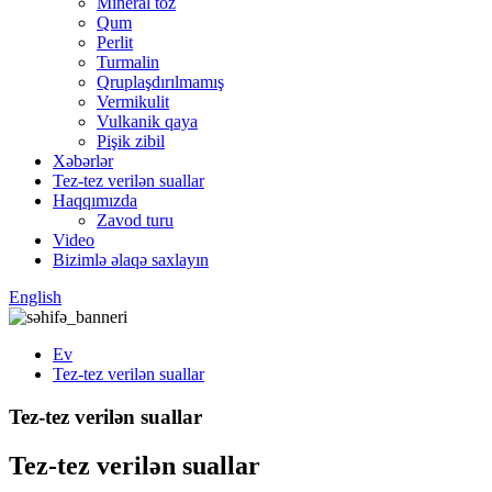
Mineral toz
Qum
Perlit
Turmalin
Qruplaşdırılmamış
Vermikulit
Vulkanik qaya
Pişik zibil
Xəbərlər
Tez-tez verilən suallar
Haqqımızda
Zavod turu
Video
Bizimlə əlaqə saxlayın
English
Ev
Tez-tez verilən suallar
Tez-tez verilən suallar
Tez-tez verilən suallar