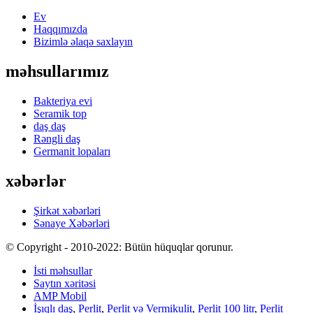
Ev
Haqqımızda
Bizimlə əlaqə saxlayın
məhsullarımız
Bakteriya evi
Seramik top
daş daş
Rəngli daş
Germanit lopaları
xəbərlər
Şirkət xəbərləri
Sənaye Xəbərləri
© Copyright - 2010-2022: Bütün hüquqlar qorunur.
İsti məhsullar
Saytın xəritəsi
AMP Mobil
İşıqlı daş
,
Perlit
,
Perlit və Vermikulit
,
Perlit 100 litr
,
Perlit