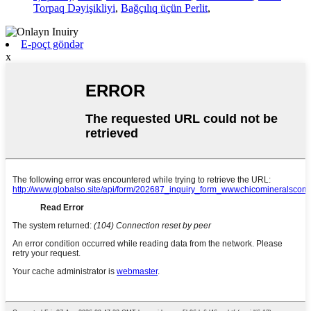
Torpaq Dəyişikliyi
,
Bağçılıq üçün Perlit
,
E-poçt göndər
x