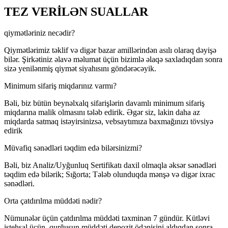
TEZ VERİLƏN SUALLAR
qiymətləriniz necədir?
Qiymətlərimiz təklif və digər bazar amillərindən asılı olaraq dəyişə
bilər. Şirkətiniz əlavə məlumat üçün bizimlə əlaqə saxladıqdan sonra
sizə yenilənmiş qiymət siyahısını göndərəcəyik.
Minimum sifariş miqdarınız varmı?
Bəli, biz bütün beynəlxalq sifarişlərin davamlı minimum sifariş
miqdarına malik olmasını tələb edirik. Əgər siz, lakin daha az
miqdarda satmaq istəyirsinizsə, vebsaytımıza baxmağınızı tövsiyə
edirik
Müvafiq sənədləri təqdim edə bilərsinizmi?
Bəli, biz Analiz/Uyğunluq Sertifikatı daxil olmaqla əksər sənədləri
təqdim edə bilərik; Sığorta; Tələb olunduqda mənşə və digər ixrac
sənədləri.
Orta çatdırılma müddəti nədir?
Nümunələr üçün çatdırılma müddəti təxminən 7 gündür. Kütləvi
istehsal üçün, qurğuşun müddəti depozit ödənişini aldıqdan sonra