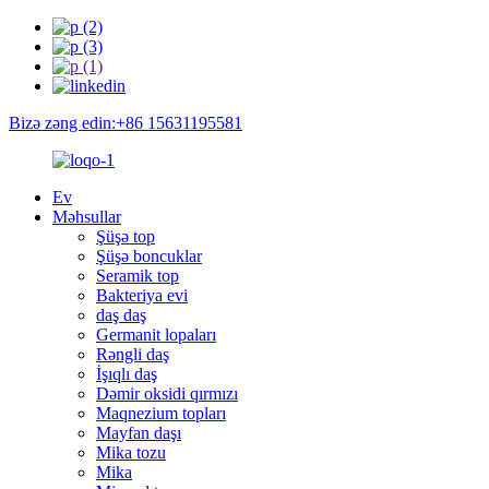
Bizə zəng edin:+86 15631195581
Ev
Məhsullar
Şüşə top
Şüşə boncuklar
Seramik top
Bakteriya evi
daş daş
Germanit lopaları
Rəngli daş
İşıqlı daş
Dəmir oksidi qırmızı
Maqnezium topları
Mayfan daşı
Mika tozu
Mika