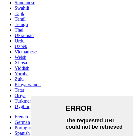
Sundanese
Swahili
Tajik
Tamil
Telugu
Thai
Ukrainian
Urdu
Uzbek
Vietnamese
Welsh
Xhosa
Yiddish
Yoruba
Zulu
Kinyarwanda
Tatar
Oriya
Turkmen
Uyghur
French
German
Portuguese
Spanish