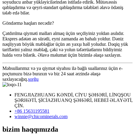
soyuducu anbar yükləyicilərindən istifadə edirik. Mütəxəssis
qablaşdırma və qeyri-standart qablaşdırma tələbləri əlavə ödəniş
tələb edə bilər.
Göndərmə haqları necədir?
Çatdırılma qiyməti malları almaq üçün seçdiyiniz yoldan asılıdır.
Ekspres adətən ən sürətli, eyni zamanda ən bahalı yoldur. Dəniz
nəqliyyatı böyük məbləğlər üçün ən yaxşı həll yoludur. Dəqiq yük
tariflərini yalnız məbləğ, çəki və yolun təfərrüatlarını bildiyimiz
halda verə bilərik. Əlavə məlumat üçün bizimlə əlaqə saxlayın.
Məhsullarımız və ya qiymət siyahısı ilə bağlı suallarınız üçün e-
poçtunuzu bizə buraxın və biz 24 saat ərzində əlaqə
saxlayacağıq.
sorğu
FENGJIAZHUANG KƏNDİ, CİYU ŞƏHƏRİ, LİNQŞOU
ŞƏRHƏTİ, ŞİCİAZHUANQ ŞƏHƏRİ, HEBEİ ƏLAYƏTİ,
ÇİN.
+86 15631195581
winnie@chicominerals.com
bizim haqqımızda