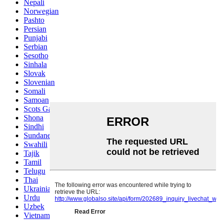
Nepali
Norwegian
Pashto
Persian
Punjabi
Serbian
Sesotho
Sinhala
Slovak
Slovenian
Somali
Samoan
Scots Gaelic
Shona
Sindhi
Sundanese
Swahili
Tajik
Tamil
Telugu
Thai
Ukrainian
Urdu
Uzbek
Vietnamese