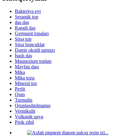
Bakteriya evi
Seramik top
daş daş
Rəngli daş
Germanit lopaları
Şüşə top
Şüşə boncuklar
Dəmir oksidi qırmızı
İşıqlı daş
Maqnezium topları
Mayfan daşı
Mika
Mika tozu
Mineral toz
Perlit
Qum
Turmalin
Qruplaşdırılmamış
Vermikulit
Vulkanik qaya
Pişik zibil