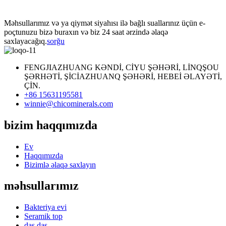
Məhsullarımız və ya qiymət siyahısı ilə bağlı suallarınız üçün e-
poçtunuzu bizə buraxın və biz 24 saat ərzində əlaqə
saxlayacağıq.
sorğu
FENGJIAZHUANG KƏNDİ, CİYU ŞƏHƏRİ, LİNQŞOU
ŞƏRHƏTİ, ŞİCİAZHUANQ ŞƏHƏRİ, HEBEİ ƏLAYƏTİ,
ÇİN.
+86 15631195581
winnie@chicominerals.com
bizim haqqımızda
Ev
Haqqımızda
Bizimlə əlaqə saxlayın
məhsullarımız
Bakteriya evi
Seramik top
daş daş