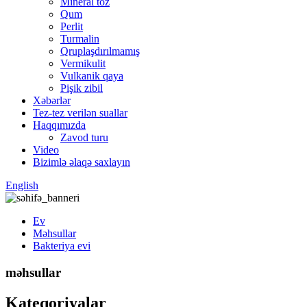
Mineral toz
Qum
Perlit
Turmalin
Qruplaşdırılmamış
Vermikulit
Vulkanik qaya
Pişik zibil
Xəbərlər
Tez-tez verilən suallar
Haqqımızda
Zavod turu
Video
Bizimlə əlaqə saxlayın
English
Ev
Məhsullar
Bakteriya evi
məhsullar
Kateqoriyalar