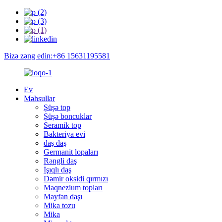
Bizə zəng edin:+86 15631195581
Ev
Məhsullar
Şüşə top
Şüşə boncuklar
Seramik top
Bakteriya evi
daş daş
Germanit lopaları
Rəngli daş
İşıqlı daş
Dəmir oksidi qırmızı
Maqnezium topları
Mayfan daşı
Mika tozu
Mika