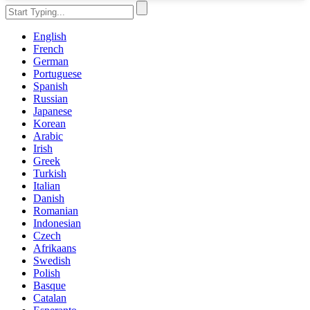
English
French
German
Portuguese
Spanish
Russian
Japanese
Korean
Arabic
Irish
Greek
Turkish
Italian
Danish
Romanian
Indonesian
Czech
Afrikaans
Swedish
Polish
Basque
Catalan