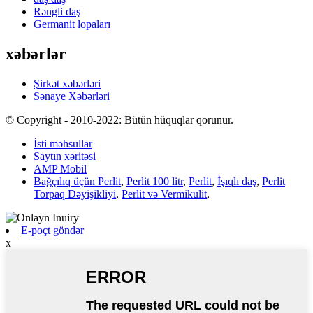
Rəngli daş
Germanit lopaları
xəbərlər
Şirkət xəbərləri
Sənaye Xəbərləri
© Copyright - 2010-2022: Bütün hüquqlar qorunur.
İsti məhsullar
Saytın xəritəsi
AMP Mobil
Bağçılıq üçün Perlit
,
Perlit 100 litr
,
Perlit
,
İşıqlı daş
,
Perlit
Torpaq Dəyişikliyi
,
Perlit və Vermikulit
,
E-poçt göndər
x