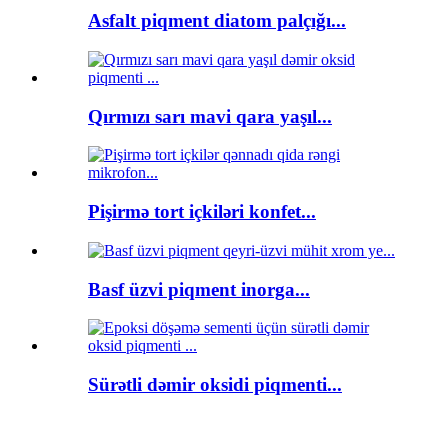
Asfalt piqment diatom palçığı...
Qırmızı sarı mavi qara yaşıl...
Pişirmə tort içkiləri konfet...
Basf üzvi piqment inorga...
Sürətli dəmir oksidi piqmenti...