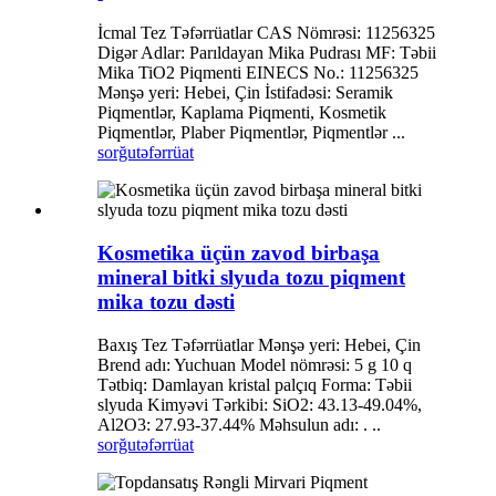
İcmal Tez Təfərrüatlar CAS Nömrəsi: 11256325
Digər Adlar: Parıldayan Mika Pudrası MF: Təbii
Mika TiO2 Piqmenti EINECS No.: 11256325
Mənşə yeri: Hebei, Çin İstifadəsi: Seramik
Piqmentlər, Kaplama Piqmenti, Kosmetik
Piqmentlər, Plaber Piqmentlər, Piqmentlər ...
sorğu
təfərrüat
Kosmetika üçün zavod birbaşa
mineral bitki slyuda tozu piqment
mika tozu dəsti
Baxış Tez Təfərrüatlar Mənşə yeri: Hebei, Çin
Brend adı: Yuchuan Model nömrəsi: 5 g 10 q
Tətbiq: Damlayan kristal palçıq Forma: Təbii
slyuda Kimyəvi Tərkibi: SiO2: 43.13-49.04%,
Al2O3: 27.93-37.44% Məhsulun adı: . ..
sorğu
təfərrüat