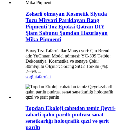
Zəhərli olmayan Kosmetik Slyuda
Tozu Mirvari Parıldayan Rəng
Piqmenti Toz Epoksi Qətran DIY
Şlam Sabunu Şamdan Hazırlayan
Mika Piqmenti
Baxış Tez Təfərrüatlar Mənşə yeri: Çin Brend
adı: YuChuan Model nömrəsi: YC-399 Tətbiq:
Dekorasiya, Kosmetika və sənaye Çəki:
30ml/qutu Ölçülər: 56rəng SiO2 Tərkibi (%):
2~6% ...
sorğu
təfərrüat
Topdan Ekoloji cəhətdən təmiz Qeyri-
zəhərli qalın parıltı pudrası sənət
sənətkarlığı holoqrafik qızıl və şerit
parıltı