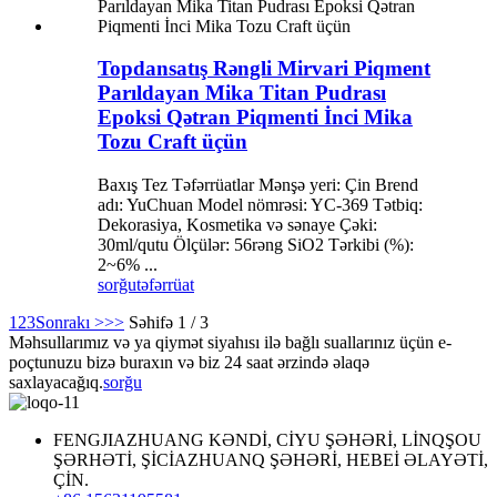
Topdansatış Rəngli Mirvari Piqment
Parıldayan Mika Titan Pudrası
Epoksi Qətran Piqmenti İnci Mika
Tozu Craft üçün
Baxış Tez Təfərrüatlar Mənşə yeri: Çin Brend
adı: YuChuan Model nömrəsi: YC-369 Tətbiq:
Dekorasiya, Kosmetika və sənaye Çəki:
30ml/qutu Ölçülər: 56rəng SiO2 Tərkibi (%):
2~6% ...
sorğu
təfərrüat
1
2
3
Sonrakı >
>>
Səhifə 1 / 3
Məhsullarımız və ya qiymət siyahısı ilə bağlı suallarınız üçün e-
poçtunuzu bizə buraxın və biz 24 saat ərzində əlaqə
saxlayacağıq.
sorğu
FENGJIAZHUANG KƏNDİ, CİYU ŞƏHƏRİ, LİNQŞOU
ŞƏRHƏTİ, ŞİCİAZHUANQ ŞƏHƏRİ, HEBEİ ƏLAYƏTİ,
ÇİN.