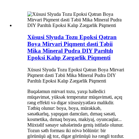
Xüsusi Slyuda Tozu Epoksi Qətran
Boya Mirvari Piqment dəsti Təbii
Mika Mineral Pudra DIY Parıltılı
Epoksi Kalıp Zərgərlik Piqmenti
Xüsusi Slyuda Tozu Epoksi Qətran Boya Mirvari
Piqment dəsti Təbii Mika Mineral Pudra DIY
Parıltılı Epoksi Kalıp Zərgərlik Piqmenti
Buqələmun mirvari tozu, yaxşı həlledici
müqavimət, yüksək temperatur müqaviməti, açıq
rəng effekti və digər xüsusiyyətlərə malikdir.
Tətbiq olunur: boya, boya, mürəkkəb,
sənətkarlıq, yapışqan damcıları, dırnaq sənəti,
kosmetika, dırnaq boyası, makiyaj, oyuncaqlar...
Müxtəlif sənaye sahələrində geniş istifadə olunur.
Tozun səth forması iki növə bölünür: bir
görünüşü ağ toz, digər görünüşü isə rəngli tozdur.