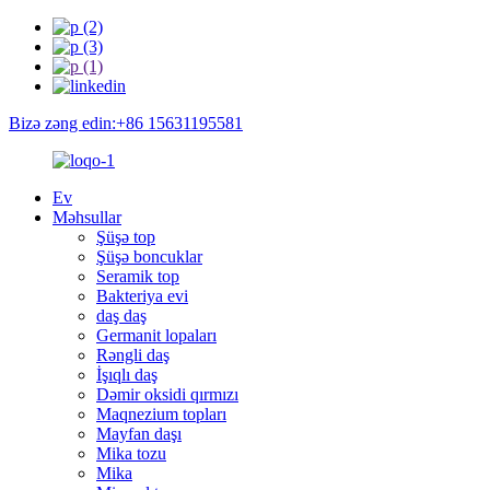
Bizə zəng edin:+86 15631195581
Ev
Məhsullar
Şüşə top
Şüşə boncuklar
Seramik top
Bakteriya evi
daş daş
Germanit lopaları
Rəngli daş
İşıqlı daş
Dəmir oksidi qırmızı
Maqnezium topları
Mayfan daşı
Mika tozu
Mika