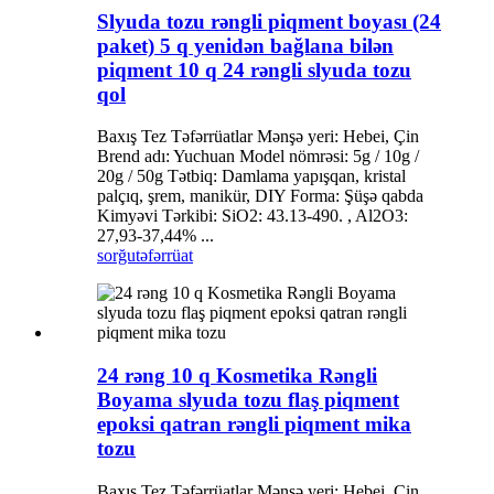
Slyuda tozu rəngli piqment boyası (24
paket) 5 q yenidən bağlana bilən
piqment 10 q 24 rəngli slyuda tozu
qol
Baxış Tez Təfərrüatlar Mənşə yeri: Hebei, Çin
Brend adı: Yuchuan Model nömrəsi: 5g / 10g /
20g / 50g Tətbiq: Damlama yapışqan, kristal
palçıq, şrem, manikür, DIY Forma: Şüşə qabda
Kimyəvi Tərkibi: SiO2: 43.13-490. , Al2O3:
27,93-37,44% ...
sorğu
təfərrüat
24 rəng 10 q Kosmetika Rəngli
Boyama slyuda tozu flaş piqment
epoksi qatran rəngli piqment mika
tozu
Baxış Tez Təfərrüatlar Mənşə yeri: Hebei, Çin