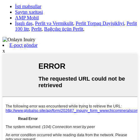
İsti məhsullar
Saytın xəritəsi
AMP Mobil
İşıqlı daş
,
Perlit və Vermikulit
,
Perlit Torpaq Dəyişikliyi
,
Perlit
100 litr
,
Perlit
,
Bağçılıq üçün Perlit
,
E-poçt göndər
x