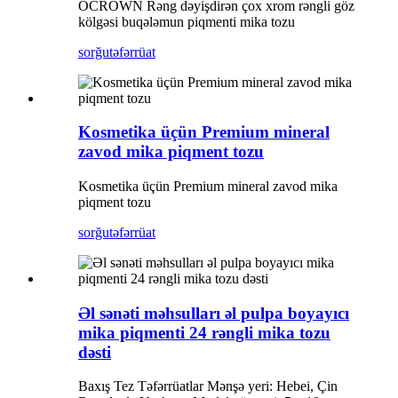
OCROWN Rəng dəyişdirən çox xrom rəngli göz
kölgəsi buqələmun piqmenti mika tozu
sorğu
təfərrüat
Kosmetika üçün Premium mineral
zavod mika piqment tozu
Kosmetika üçün Premium mineral zavod mika
piqment tozu
sorğu
təfərrüat
Əl sənəti məhsulları əl pulpa boyayıcı
mika piqmenti 24 rəngli mika tozu
dəsti
Baxış Tez Təfərrüatlar Mənşə yeri: Hebei, Çin