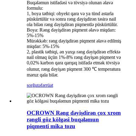
Buqələmun istifadəsi və tövsiyə olunan əlavə
formulu:
1, boya tətbiqi: obyekt qara və ya tünd astarla
püskürtülür və sonra rəng dəyişdirən təsirə nail
ola bilən rəng dəyişdirən piqmentlə püskürtülür.
Boya: Rəng dəyişdirən piqment əlavə miqdarı:
5%-15%
Mürəkkəb: rəng dəyişdirən piqment əlavə edilmiş
miqdar: 5%-15%
2, plastik tətbiqi, ən yaxşı rəng dəyişdirən effektə
nail olmaq üçün 1%-8% rəng dəyişən piqment və
0,02% karbon qara qarışıq istifadə etmək tövsiyə
olunur, rəng dəyişən piqment 300 ℃ temperatura
məruz qala bilər.
sorğu
təfərrüat
OCROWN Rəng dəyişdirən çox xrom
rəngli göz kölgəsi buqələmun
piqmenti mika tozu