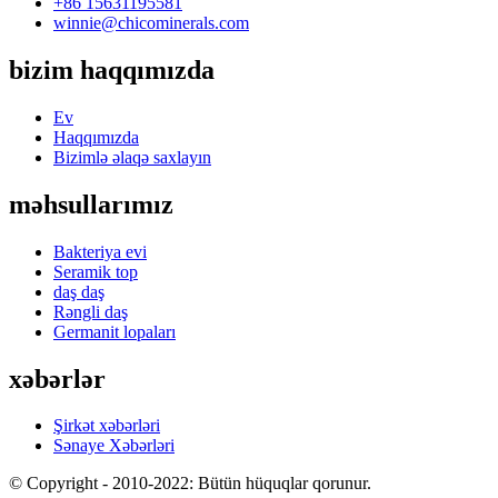
+86 15631195581
winnie@chicominerals.com
bizim haqqımızda
Ev
Haqqımızda
Bizimlə əlaqə saxlayın
məhsullarımız
Bakteriya evi
Seramik top
daş daş
Rəngli daş
Germanit lopaları
xəbərlər
Şirkət xəbərləri
Sənaye Xəbərləri
© Copyright - 2010-2022: Bütün hüquqlar qorunur.