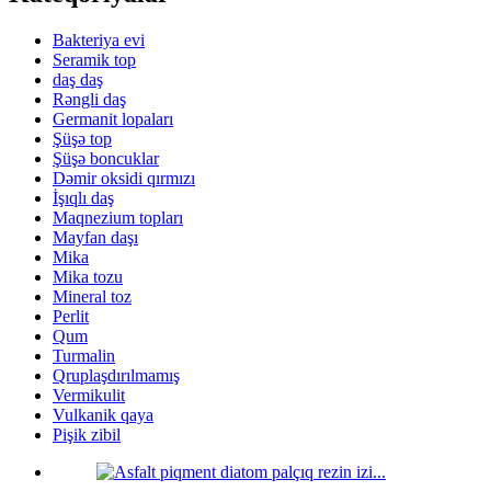
Bakteriya evi
Seramik top
daş daş
Rəngli daş
Germanit lopaları
Şüşə top
Şüşə boncuklar
Dəmir oksidi qırmızı
İşıqlı daş
Maqnezium topları
Mayfan daşı
Mika
Mika tozu
Mineral toz
Perlit
Qum
Turmalin
Qruplaşdırılmamış
Vermikulit
Vulkanik qaya
Pişik zibil