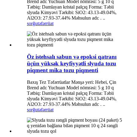
Brend adı: Yuchuan Model nömrəsi: 5 g 10 q
Tətbiq: Damlayan kristal palçıq Forma: Təbii
slyuda Kimyəvi Tərkibi: SiO2: 43.13-49.04%,
Al2O3: 27.93-37.44% Məhsulun adı: . ..
sorğu
təfərrüat
Öz istehsalı sabun və epoksi qatranı
üçün yüksək keyfiyyətli slyuda tozu
piqment mika tozu piqmenti
Baxış Tez Təfərrüatlar Mənşə yeri: Hebei, Çin
Brend adı: Yuchuan Model nömrəsi: 5 g 10 q
Tətbiq: Damlayan kristal palçıq Forma: Təbii
slyuda Kimyəvi Tərkibi: SiO2: 43.13-49.04%,
Al2O3: 27.93-37.44% Məhsulun adı: . ..
sorğu
təfərrüat