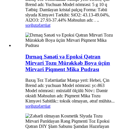
Brend adı: Yuchuan Model nömrəsi: 5 g 10 q
Tətbiq: Damlayan kristal palçıq Forma: Təbii
slyuda Kimyəvi Tərkibi: SiO2: 43.13-49.04%,
Al2O3: 27.93-37.44% Məhsulun adı: . ..
sorğu
təfərrüat
Dırnaq Sənəti və Epoksi Qətran
Mirvari Tozu Mürəkkəb Boya üçün
Mirvari Piqment Mika Pudrası
Baxış Tez Təfərrüatlar Mənşə yeri: Hebei, Çin
Brend adı: yuchuan Model nömrəsi: yc-863
Model nömrəsi:: müxtəlif ölçülü Növ:: Dəmir
oksidi Məhsulun adı: Piqment Mika Tozu
Kimyəvi Sabitlik:: toksik olmayan, ətraf mühitə...
sorğu
təfərrüat