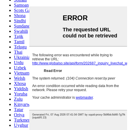
Samoan
Scots Gaelic
Shona
Sindhi
Sundanese
Swahili
Tajik
Tamil
Telugu
Thai
Ukrainian
Urdu
Uzbek
Vietnamese
Welsh
Xhosa
Yiddish
Yoruba
Zulu
Kinyarwanda
Tatar
Oriya
Turkmen
Uyghur