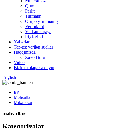
Mineral toz
Qum
Perlit
Turmalin
Qruplaşdırılmamış
Vermikulit
Vulkanik qaya
Pişik zibil
Xəbərlər
Tez-tez verilən suallar
Haqqımızda
Zavod turu
Video
Bizimlə əlaqə saxlayın
English
Ev
Məhsullar
Mika tozu
məhsullar
Kateqoriyalar