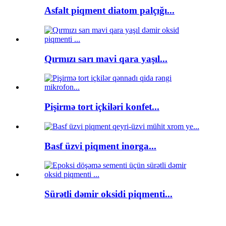
Asfalt piqment diatom palçığı...
Qırmızı sarı mavi qara yaşıl...
Pişirmə tort içkiləri konfet...
Basf üzvi piqment inorga...
Sürətli dəmir oksidi piqmenti...