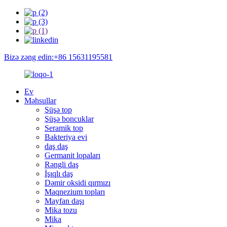
Bizə zəng edin:+86 15631195581
Ev
Məhsullar
Şüşə top
Şüşə boncuklar
Seramik top
Bakteriya evi
daş daş
Germanit lopaları
Rəngli daş
İşıqlı daş
Dəmir oksidi qırmızı
Maqnezium topları
Mayfan daşı
Mika tozu
Mika