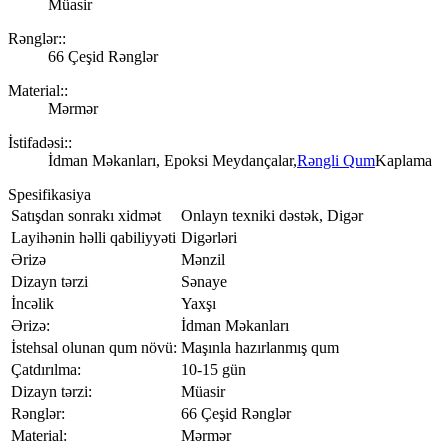
Müasir
Rənglər::
66 Çeşid Rənglər
Material::
Mərmər
İstifadəsi::
İdman Məkanları, Epoksi Meydançalar,
Rəngli Qum
Kaplama
Spesifikasiya
Satışdan sonrakı xidmət
Onlayn texniki dəstək, Digər
Layihənin həlli qabiliyyəti
Digərləri
Ərizə
Mənzil
Dizayn tərzi
Sənaye
İncəlik
Yaxşı
Ərizə:
İdman Məkanları
İstehsal olunan qum növü:
Maşınla hazırlanmış qum
Çatdırılma:
10-15 gün
Dizayn tərzi:
Müasir
Rənglər:
66 Çeşid Rənglər
Material:
Mərmər