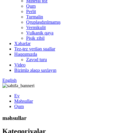
Mineral toz
Qum
Perlit
Turmalin
Qruplaşdırılmamış
Vermikulit
Vulkanik qaya
Pişik zibil
Xəbərlər
Tez-tez verilən suallar
Haqqımızda
Zavod turu
Video
Bizimlə əlaqə saxlayın
English
Ev
Məhsullar
Qum
məhsullar
Kateqoriyalar