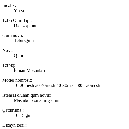
İncəlik:
Yaxşı
Təbii Qum Tipi:
Dəniz qumu
Qum növü:
Təbii Qum
Növ::
Qum
Tətbiq::
İdman Məkanları
Model nömrəsi::
10-20mesh 20-40mesh 40-80mesh 80-120mesh
İstehsal olunan qum növü::
Maşınla hazırlanmış qum
Çatdırılma::
10-15 gün
Dizayn tərzi::