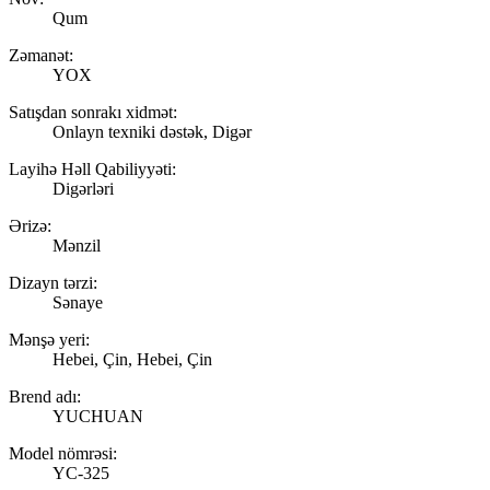
Qum
Zəmanət:
YOX
Satışdan sonrakı xidmət:
Onlayn texniki dəstək, Digər
Layihə Həll Qabiliyyəti:
Digərləri
Ərizə:
Mənzil
Dizayn tərzi:
Sənaye
Mənşə yeri:
Hebei, Çin, Hebei, Çin
Brend adı:
YUCHUAN
Model nömrəsi:
YC-325