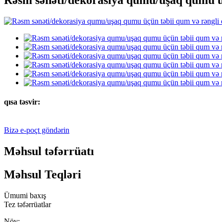
qısa təsvir:
Bizə e-poçt göndərin
Məhsul təfərrüatı
Məhsul Teqləri
Ümumi baxış
Tez təfərrüatlar
Növ: