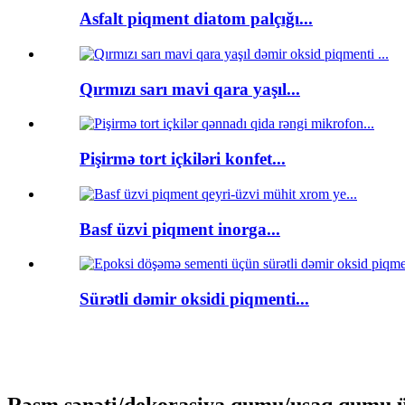
Asfalt piqment diatom palçığı...
Qırmızı sarı mavi qara yaşıl...
Pişirmə tort içkiləri konfet...
Basf üzvi piqment inorga...
Sürətli dəmir oksidi piqmenti...
Rəsm sənəti/dekorasiya qumu/uşaq qumu ü