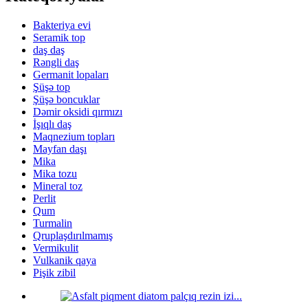
Bakteriya evi
Seramik top
daş daş
Rəngli daş
Germanit lopaları
Şüşə top
Şüşə boncuklar
Dəmir oksidi qırmızı
İşıqlı daş
Maqnezium topları
Mayfan daşı
Mika
Mika tozu
Mineral toz
Perlit
Qum
Turmalin
Qruplaşdırılmamış
Vermikulit
Vulkanik qaya
Pişik zibil