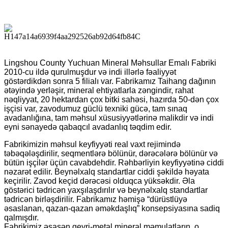
Lingshou County Yuchuan Mineral Məhsullar Emalı Fabriki
2010-cu ildə qurulmuşdur və indi illərlə fəaliyyət
göstərdikdən sonra 5 filialı var. Fabrikamız Taihang dağının
ətəyində yerləşir, mineral ehtiyatlarla zəngindir, rahat
nəqliyyat, 20 hektardan çox bitki sahəsi, hazırda 50-dən çox
işçisi var, zavodumuz güclü texniki gücə, tam sınaq
avadanlığına, tam məhsul xüsusiyyətlərinə malikdir və indi
eyni sənayedə qabaqcıl avadanlıq təqdim edir.
Fabrikimizin məhsul keyfiyyəti real vaxt rejimində
təbəqələşdirilir, seqmentlərə bölünür, dərəcələrə bölünür və
bütün işçilər üçün cavabdehdir. Rəhbərliyin keyfiyyətinə ciddi
nəzarət edilir. Beynəlxalq standartlar ciddi şəkildə həyata
keçirilir. Zavod keçid dərəcəsi olduqca yüksəkdir. Əla
göstərici tədricən yaxşılaşdırılır və beynəlxalq standartlar
tədricən birləşdirilir. Fabrikamız həmişə “dürüstlüyə
əsaslanan, qazan-qazan əməkdaşlıq” konsepsiyasına sadiq
qalmışdır.
Fabrikimiz əsasən qeyri-metal mineral məmulatların, o