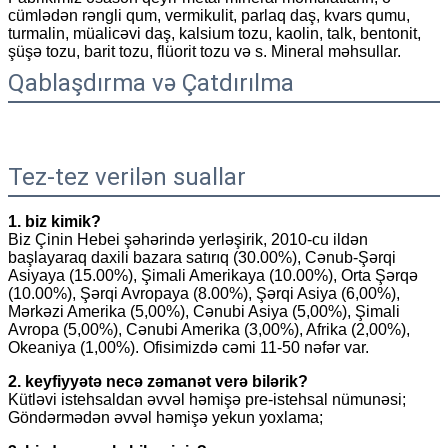
cümlədən rəngli qum, vermikulit, parlaq daş, kvars qumu,
turmalin, müalicəvi daş, kalsium tozu, kaolin, talk, bentonit,
şüşə tozu, barit tozu, flüorit tozu və s. Mineral məhsullar.
Qablaşdırma və Çatdırılma
Tez-tez verilən suallar
1. biz kimik?
Biz Çinin Hebei şəhərində yerləşirik, 2010-cu ildən
başlayaraq daxili bazara satırıq (30.00%), Cənub-Şərqi
Asiyaya (15.00%), Şimali Amerikaya (10.00%), Orta Şərqə
(10.00%), Şərqi Avropaya (8.00%), Şərqi Asiya (6,00%),
Mərkəzi Amerika (5,00%), Cənubi Asiya (5,00%), Şimali
Avropa (5,00%), Cənubi Amerika (3,00%), Afrika (2,00%),
Okeaniya (1,00%). Ofisimizdə cəmi 11-50 nəfər var.
2. keyfiyyətə necə zəmanət verə bilərik?
Kütləvi istehsaldan əvvəl həmişə pre-istehsal nümunəsi;
Göndərmədən əvvəl həmişə yekun yoxlama;