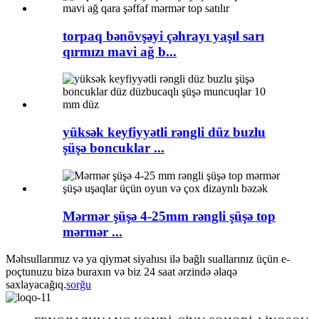
torpaq bənövşəyi çəhrayı yaşıl sarı
qırmızı mavi ağ b...
yüksək keyfiyyətli rəngli düz buzlu
şüşə boncuklar ...
Mərmər şüşə 4-25mm rəngli şüşə top
mərmər ...
Məhsullarımız və ya qiymət siyahısı ilə bağlı suallarınız üçün e-
poçtunuzu bizə buraxın və biz 24 saat ərzində əlaqə
saxlayacağıq.
sorğu