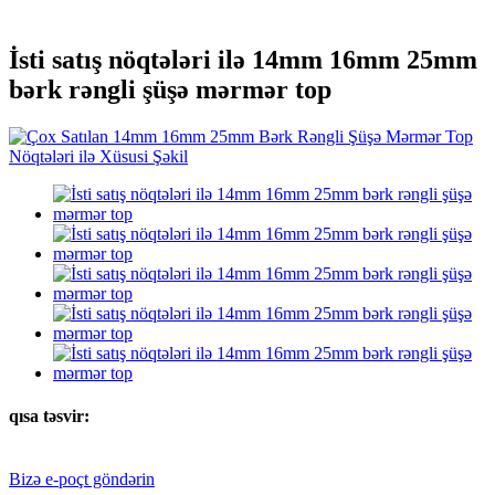
İsti satış nöqtələri ilə 14mm 16mm 25mm
bərk rəngli şüşə mərmər top
qısa təsvir:
Bizə e-poçt göndərin