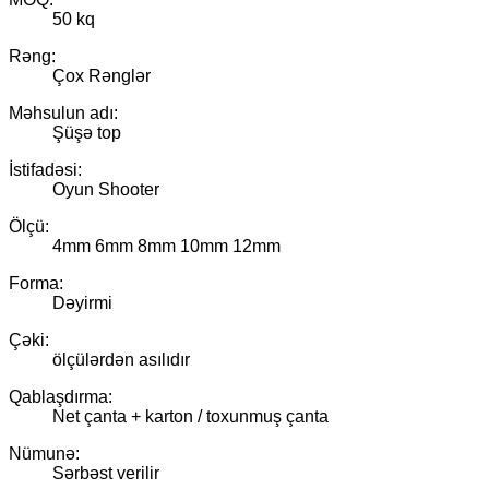
50 kq
Rəng:
Çox Rənglər
Məhsulun adı:
Şüşə top
İstifadəsi:
Oyun Shooter
Ölçü:
4mm 6mm 8mm 10mm 12mm
Forma:
Dəyirmi
Çəki:
ölçülərdən asılıdır
Qablaşdırma:
Net çanta + karton / toxunmuş çanta
Nümunə:
Sərbəst verilir