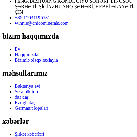
FENGJIAZHUANG KƏNDİ, CİYU ŞƏHƏRİ, LİNQŞOU
ŞƏRHƏTİ, ŞİCİAZHUANQ ŞƏHƏRİ, HEBEİ ƏLAYƏTİ,
ÇİN.
+86 15631195581
winnie@chicominerals.com
bizim haqqımızda
Ev
Haqqımızda
Bizimlə əlaqə saxlayın
məhsullarımız
Bakteriya evi
Seramik top
daş daş
Rəngli daş
Germanit lopaları
xəbərlər
Şirkət xəbərləri