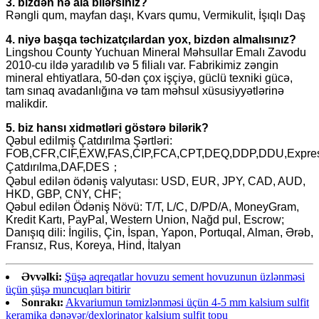
3. bizdən nə ala bilərsiniz?
Rəngli qum, mayfan daşı, Kvars qumu, Vermikulit, İşıqlı Daş
4. niyə başqa təchizatçılardan yox, bizdən almalısınız?
Lingshou County Yuchuan Mineral Məhsullar Emalı Zavodu
2010-cu ildə yaradılıb və 5 filialı var. Fabrikimiz zəngin
mineral ehtiyatlara, 50-dən çox işçiyə, güclü texniki gücə,
tam sınaq avadanlığına və tam məhsul xüsusiyyətlərinə
malikdir.
5. biz hansı xidmətləri göstərə bilərik?
Qəbul edilmiş Çatdırılma Şərtləri:
FOB,CFR,CIF,EXW,FAS,CIP,FCA,CPT,DEQ,DDP,DDU,Expre
Çatdırılma,DAF,DES；
Qəbul edilən ödəniş valyutası: USD, EUR, JPY, CAD, AUD,
HKD, GBP, CNY, CHF;
Qəbul edilən Ödəniş Növü: T/T, L/C, D/PD/A, MoneyGram,
Kredit Kartı, PayPal, Western Union, Nağd pul, Escrow;
Danışıq dili: İngilis, Çin, İspan, Yapon, Portuqal, Alman, Ərəb,
Fransız, Rus, Koreya, Hind, İtalyan
Əvvəlki:
Şüşə aqreqatlar hovuzu sement hovuzunun üzlənməsi
üçün şüşə muncuqları bitirir
Sonrakı:
Akvariumun təmizlənməsi üçün 4-5 mm kalsium sulfit
keramika dənəvər/dexlorinator kalsium sulfit topu