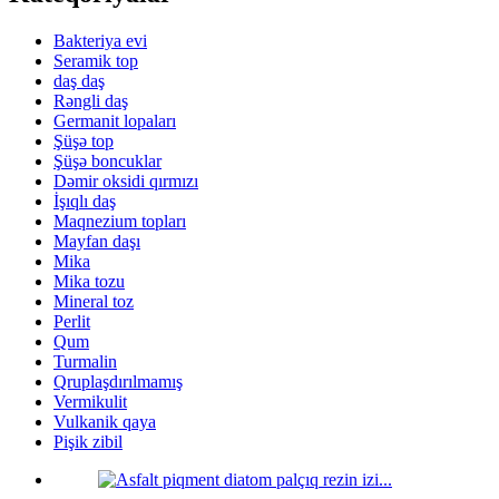
Bakteriya evi
Seramik top
daş daş
Rəngli daş
Germanit lopaları
Şüşə top
Şüşə boncuklar
Dəmir oksidi qırmızı
İşıqlı daş
Maqnezium topları
Mayfan daşı
Mika
Mika tozu
Mineral toz
Perlit
Qum
Turmalin
Qruplaşdırılmamış
Vermikulit
Vulkanik qaya
Pişik zibil