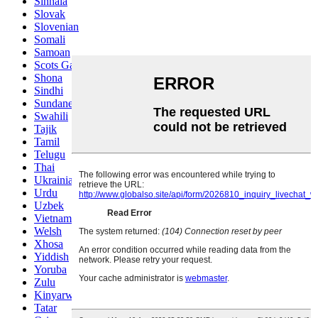
Sinhala
Slovak
Slovenian
Somali
Samoan
Scots Gaelic
Shona
Sindhi
Sundanese
Swahili
Tajik
Tamil
Telugu
Thai
Ukrainian
Urdu
Uzbek
Vietnamese
Welsh
Xhosa
Yiddish
Yoruba
Zulu
Kinyarwanda
Tatar