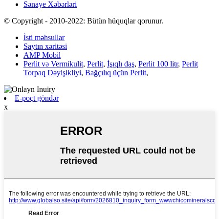
Sənaye Xəbərləri
© Copyright - 2010-2022: Bütün hüquqlar qorunur.
İsti məhsullar
Saytın xəritəsi
AMP Mobil
Perlit və Vermikulit
,
Perlit
,
İşıqlı daş
,
Perlit 100 litr
,
Perlit
Torpaq Dəyişikliyi
,
Bağçılıq üçün Perlit
,
E-poçt göndər
x