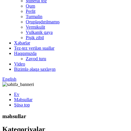
Mineral toz
Qum
Perlit
Turmalin
Qruplaşdırılmamış
Vermikulit
Vulkanik qaya
Pişik zibil
Xəbərlər
Tez-tez verilən suallar
Haqqımızda
Zavod turu
Video
Bizimlə əlaqə saxlayın
English
Ev
Məhsullar
Şüşə top
məhsullar
Kateqoriyalar