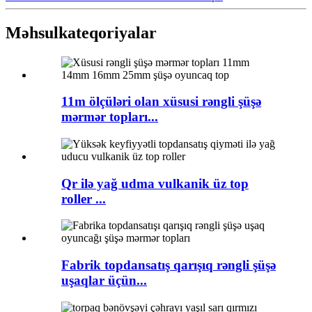
Məhsul
kateqoriyalar
11m ölçüləri olan xüsusi rəngli şüşə
mərmər topları...
Qr ilə yağ udma vulkanik üz top
roller ...
Fabrik topdansatış qarışıq rəngli şüşə
uşaqlar üçün...