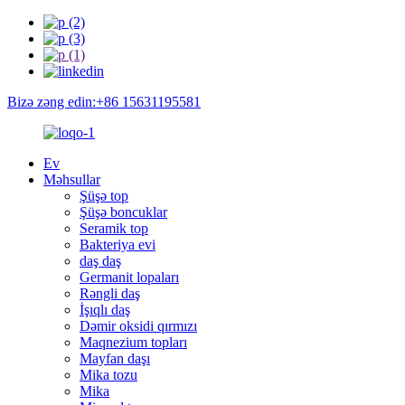
Bizə zəng edin:+86 15631195581
Ev
Məhsullar
Şüşə top
Şüşə boncuklar
Seramik top
Bakteriya evi
daş daş
Germanit lopaları
Rəngli daş
İşıqlı daş
Dəmir oksidi qırmızı
Maqnezium topları
Mayfan daşı
Mika tozu
Mika