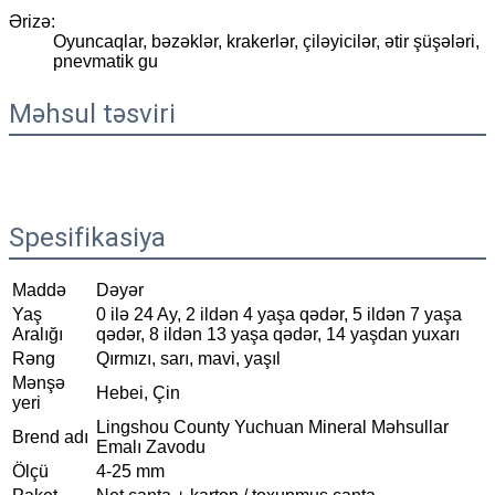
Ərizə:
Oyuncaqlar, bəzəklər, krakerlər, çiləyicilər, ətir şüşələri,
pnevmatik gu
Məhsul təsviri
Spesifikasiya
Maddə
Dəyər
Yaş
0 ilə 24 Ay, 2 ildən 4 yaşa qədər, 5 ildən 7 yaşa
Aralığı
qədər, 8 ildən 13 yaşa qədər, 14 yaşdan yuxarı
Rəng
Qırmızı, sarı, mavi, yaşıl
Mənşə
Hebei, Çin
yeri
Lingshou County Yuchuan Mineral Məhsullar
Brend adı
Emalı Zavodu
Ölçü
4-25 mm