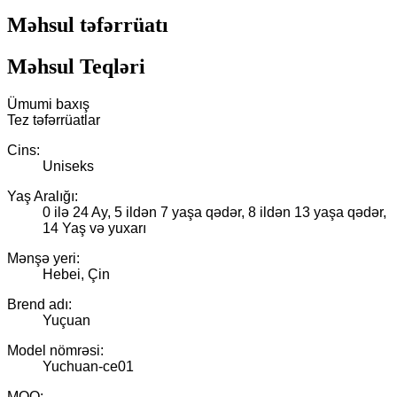
Məhsul təfərrüatı
Məhsul Teqləri
Ümumi baxış
Tez təfərrüatlar
Cins:
Uniseks
Yaş Aralığı:
0 ilə 24 Ay, 5 ildən 7 yaşa qədər, 8 ildən 13 yaşa qədər,
14 Yaş və yuxarı
Mənşə yeri:
Hebei, Çin
Brend adı:
Yuçuan
Model nömrəsi:
Yuchuan-ce01
MOQ: