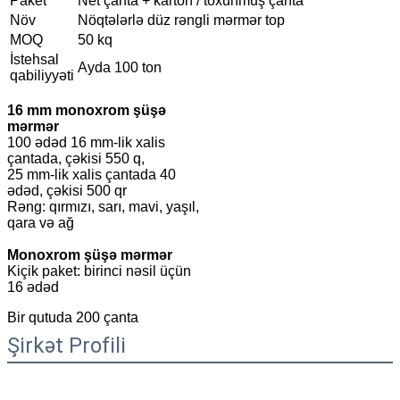
Paket
Net çanta + karton / toxunmuş çanta
Növ
Nöqtələrlə düz rəngli mərmər top
MOQ
50 kq
İstehsal
Ayda 100 ton
qabiliyyəti
16 mm monoxrom şüşə
mərmər
100 ədəd 16 mm-lik xalis
çantada, çəkisi 550 q,
25 mm-lik xalis çantada 40
ədəd, çəkisi 500 qr
Rəng: qırmızı, sarı, mavi, yaşıl,
qara və ağ
Monoxrom şüşə mərmər
Kiçik paket: birinci nəsil üçün
16 ədəd
Bir qutuda 200 çanta
Şirkət Profili