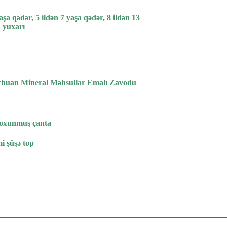
yaşa qədər, 5 ildən 7 yaşa qədər, 8 ildən 13
 yuxarı
huan Mineral Məhsullar Emalı Zavodu
 toxunmuş çanta
mi şüşə top