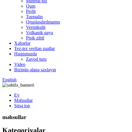
Mineral toz
Qum
Perlit
Turmalin
Qruplaşdırılmamış
Vermikulit
Vulkanik qaya
Pişik zibil
Xəbərlər
Tez-tez verilən suallar
Haqqımızda
Zavod turu
Video
Bizimlə əlaqə saxlayın
English
Ev
Məhsullar
Şüşə top
məhsullar
Kateqoriyalar