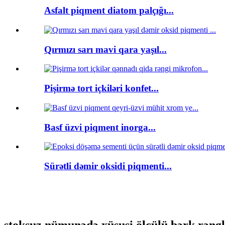
Asfalt piqment diatom palçığı...
Qırmızı sarı mavi qara yaşıl...
Pişirmə tort içkiləri konfet...
Basf üzvi piqment inorga...
Sürətli dəmir oksidi piqmenti...
stoksuz nümunədə xüsusi ölçülü bərk rəng