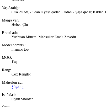
Yaş Aralığı:
0 ilə 24 Ay, 2 ildən 4 yaşa qədər, 5 ildən 7 yaşa qədər, 8 ildən
Mənşə yeri:
Hebei, Çin
Brend adı:
Yuchuan Mineral Məhsullar Emalı Zavodu
Model nömrəsi:
mərmər top
MOQ:
1kq
Rəng:
Çox Rənglər
Məhsulun adı:
Şüşə top
İstifadəsi:
Oyun Shooter