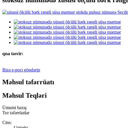
qısa təsvir:
Bizə e-poçt göndərin
Məhsul təfərrüatı
Məhsul Teqləri
Ümumi baxış
Tez təfərrüatlar
Cins:
Uniseks