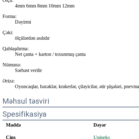
Ölçü:
4mm 6mm 8mm 10mm 12mm
Forma:
Dəyirmi
Çəki:
ölçülərdən asılıdır
Qablaşdırma:
Net çanta + karton / toxunmuş çanta
Nümunə:
Sərbəst verilir
Ərizə:
Oyuncaqlar, bəzəklər, krakerlər, çiləyicilər, ətir şüşələri, pnevm
Məhsul təsviri
Spesifikasiya
Maddə
Dəyər
Cins
Uniseks