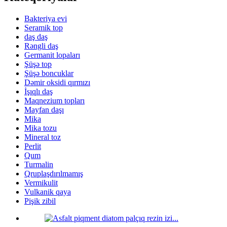
Bakteriya evi
Seramik top
daş daş
Rəngli daş
Germanit lopaları
Şüşə top
Şüşə boncuklar
Dəmir oksidi qırmızı
İşıqlı daş
Maqnezium topları
Mayfan daşı
Mika
Mika tozu
Mineral toz
Perlit
Qum
Turmalin
Qruplaşdırılmamış
Vermikulit
Vulkanik qaya
Pişik zibil