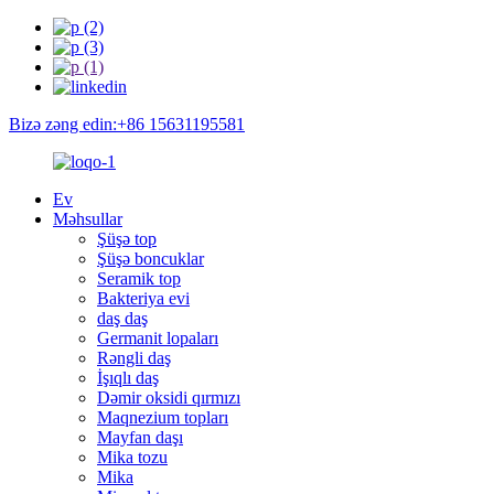
Bizə zəng edin:+86 15631195581
Ev
Məhsullar
Şüşə top
Şüşə boncuklar
Seramik top
Bakteriya evi
daş daş
Germanit lopaları
Rəngli daş
İşıqlı daş
Dəmir oksidi qırmızı
Maqnezium topları
Mayfan daşı
Mika tozu
Mika