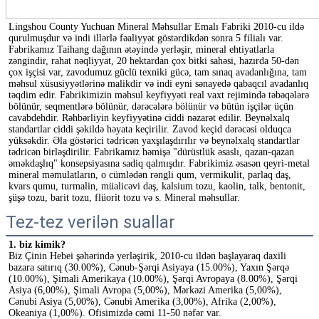
Lingshou County Yuchuan Mineral Məhsullar Emalı Fabriki 2010-cu ildə 
qurulmuşdur və indi illərlə fəaliyyət göstərdikdən sonra 5 filialı var. 
Fabrikamız Taihang dağının ətəyində yerləşir, mineral ehtiyatlarla 
zəngindir, rahat nəqliyyat, 20 hektardan çox bitki sahəsi, hazırda 50-dən 
çox işçisi var, zavodumuz güclü texniki gücə, tam sınaq avadanlığına, tam 
məhsul xüsusiyyətlərinə malikdir və indi eyni sənayedə qabaqcıl avadanlıq 
təqdim edir. Fabrikimizin məhsul keyfiyyəti real vaxt rejimində təbəqələrə 
bölünür, seqmentlərə bölünür, dərəcələrə bölünür və bütün işçilər üçün 
cavabdehdir. Rəhbərliyin keyfiyyətinə ciddi nəzarət edilir. Beynəlxalq 
standartlar ciddi şəkildə həyata keçirilir. Zavod keçid dərəcəsi olduqca 
yüksəkdir. Əla göstərici tədricən yaxşılaşdırılır və beynəlxalq standartlar 
tədricən birləşdirilir. Fabrikamız həmişə "dürüstlük əsaslı, qazan-qazan 
əməkdaşlıq" konsepsiyasına sadiq qalmışdır. Fabrikimiz əsasən qeyri-metal 
mineral məmulatların, o cümlədən rəngli qum, vermikulit, parlaq daş, 
kvars qumu, turmalin, müalicəvi daş, kalsium tozu, kaolin, talk, bentonit, 
şüşə tozu, barit tozu, flüorit tozu və s. Mineral məhsullar.
Tez-tez verilən suallar
1. biz kimik?
Biz Çinin Hebei şəhərində yerləşirik, 2010-cu ildən başlayaraq daxili 
bazara satırıq (30.00%), Cənub-Şərqi Asiyaya (15.00%), Yaxın Şərqə 
(10.00%), Şimali Amerikaya (10.00%), Şərqi Avropaya (8.00%), Şərqi 
Asiya (6,00%), Şimali Avropa (5,00%), Mərkəzi Amerika (5,00%), 
Cənubi Asiya (5,00%), Cənubi Amerika (3,00%), Afrika (2,00%), 
Okeaniya (1,00%). Ofisimizdə cəmi 11-50 nəfər var.