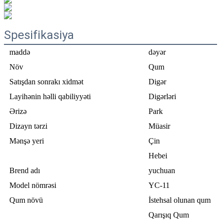
Spesifikasiya
maddə
dəyər
Növ
Qum
Satışdan sonrakı xidmət
Digər
Layihənin həlli qabiliyyəti
Digərləri
Ərizə
Park
Dizayn tərzi
Müasir
Mənşə yeri
Çin
Hebei
Brend adı
yuchuan
Model nömrəsi
YC-11
Qum növü
İstehsal olunan qum
Qarışıq Qum