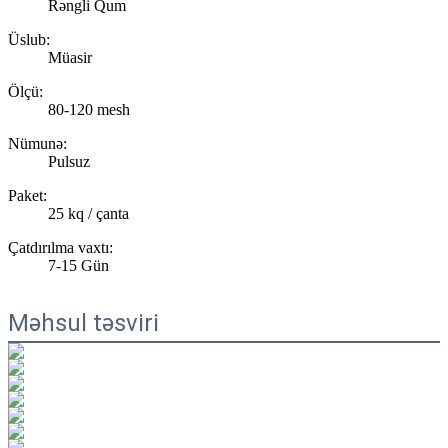
Rəngli Qum
Üslub:
Müasir
Ölçü:
80-120 mesh
Nümunə:
Pulsuz
Paket:
25 kq / çanta
Çatdırılma vaxtı:
7-15 Gün
Məhsul təsviri