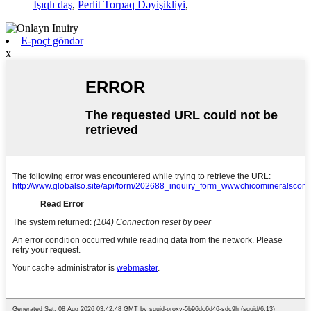
İşıqlı daş
,
Perlit Torpaq Dəyişikliyi
,
E-poçt göndər
x