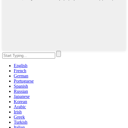
English
French
German
Portuguese
Spanish
Russian
Japanese
Korean
Arabic
Irish
Greek
Turkish
Italian