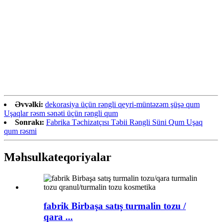
Əvvəlki:
dekorasiya üçün rəngli qeyri-müntəzəm şüşə qum
Uşaqlar rəsm sənəti üçün rəngli qum
Sonrakı:
Fabrika Təchizatçısı Təbii Rəngli Süni Qum Uşaq
qum rəsmi
Məhsul
kateqoriyalar
fabrik Birbaşa satış turmalin tozu /
qara ...