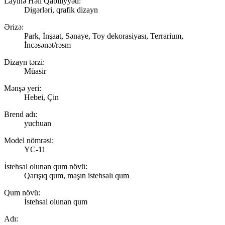
Layihə Həll Qabiliyyəti:
Digərləri, qrafik dizayn
Ərizə:
Park, İnşaat, Sənaye, Toy dekorasiyası, Terrarium,
İncəsənət/rəsm
Dizayn tərzi:
Müasir
Mənşə yeri:
Hebei, Çin
Brend adı:
yuchuan
Model nömrəsi:
YC-11
İstehsal olunan qum növü:
Qarışıq qum, maşın istehsalı qum
Qum növü:
İstehsal olunan qum
Adı: