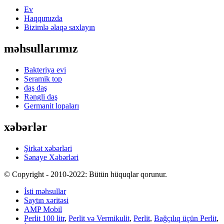
Ev
Haqqımızda
Bizimlə əlaqə saxlayın
məhsullarımız
Bakteriya evi
Seramik top
daş daş
Rəngli daş
Germanit lopaları
xəbərlər
Şirkət xəbərləri
Sənaye Xəbərləri
© Copyright - 2010-2022: Bütün hüquqlar qorunur.
İsti məhsullar
Saytın xəritəsi
AMP Mobil
Perlit 100 litr
,
Perlit və Vermikulit
,
Perlit
,
Bağçılıq üçün Perlit
,