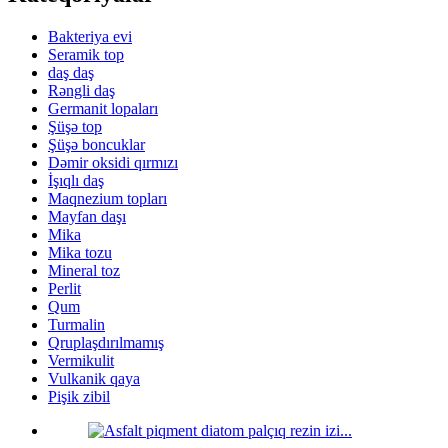
Bakteriya evi
Seramik top
daş daş
Rəngli daş
Germanit lopaları
Şüşə top
Şüşə boncuklar
Dəmir oksidi qırmızı
İşıqlı daş
Maqnezium topları
Mayfan daşı
Mika
Mika tozu
Mineral toz
Perlit
Qum
Turmalin
Qruplaşdırılmamış
Vermikulit
Vulkanik qaya
Pişik zibil