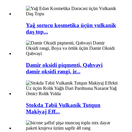
Yağ sorucu kosmetika üçün vulkanik
daş top...
Dəmir oksidi piqmenti, Qəhvəyi
dəmir oksidi rəngi, ir...
Stokda Təbii Vulkanik Tutqun
Makiyaj Eff...