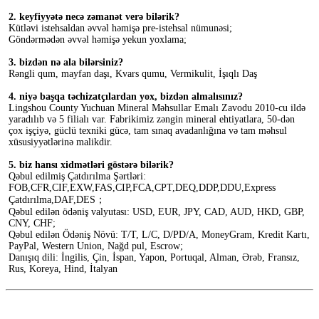
2. keyfiyyətə necə zəmanət verə bilərik?
Kütləvi istehsaldan əvvəl həmişə pre-istehsal nümunəsi;
Göndərmədən əvvəl həmişə yekun yoxlama;
3. bizdən nə ala bilərsiniz?
Rəngli qum, mayfan daşı, Kvars qumu, Vermikulit, İşıqlı Daş
4. niyə başqa təchizatçılardan yox, bizdən almalısınız?
Lingshou County Yuchuan Mineral Məhsullar Emalı Zavodu 2010-cu ildə 
yaradılıb və 5 filialı var. Fabrikimiz zəngin mineral ehtiyatlara, 50-dən 
çox işçiyə, güclü texniki gücə, tam sınaq avadanlığına və tam məhsul 
xüsusiyyətlərinə malikdir.
5. biz hansı xidmətləri göstərə bilərik?
Qəbul edilmiş Çatdırılma Şərtləri: 
FOB,CFR,CIF,EXW,FAS,CIP,FCA,CPT,DEQ,DDP,DDU,Express 
Çatdırılma,DAF,DES；
Qəbul edilən ödəniş valyutası: USD, EUR, JPY, CAD, AUD, HKD, GBP, 
CNY, CHF;
Qəbul edilən Ödəniş Növü: T/T, L/C, D/PD/A, MoneyGram, Kredit Kartı, 
PayPal, Western Union, Nağd pul, Escrow;
Danışıq dili: İngilis, Çin, İspan, Yapon, Portuqal, Alman, Ərəb, Fransız, 
Rus, Koreya, Hind, İtalyan