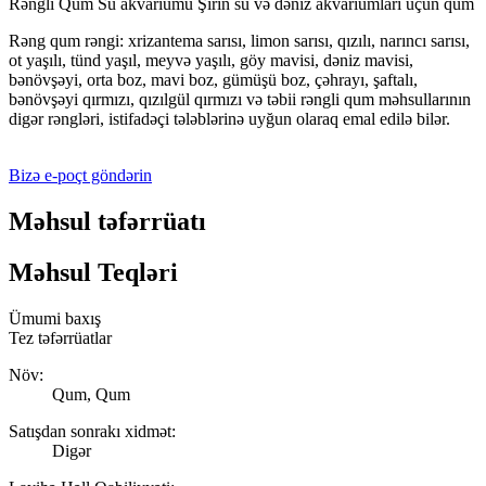
Rəngli Qum Su akvariumu Şirin su və dəniz akvariumları üçün qum
Rəng qum rəngi: xrizantema sarısı, limon sarısı, qızılı, narıncı sarısı,
ot yaşılı, tünd yaşıl, meyvə yaşılı, göy mavisi, dəniz mavisi,
bənövşəyi, orta boz, mavi boz, gümüşü boz, çəhrayı, şaftalı,
bənövşəyi qırmızı, qızılgül qırmızı və təbii rəngli qum məhsullarının
digər rəngləri, istifadəçi tələblərinə uyğun olaraq emal edilə bilər.
Bizə e-poçt göndərin
Məhsul təfərrüatı
Məhsul Teqləri
Ümumi baxış
Tez təfərrüatlar
Növ:
Qum, Qum
Satışdan sonrakı xidmət:
Digər