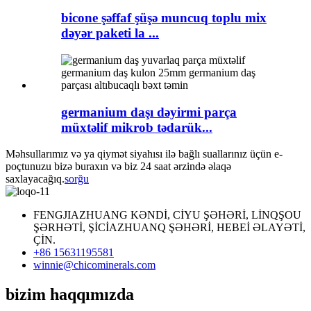
bicone şəffaf şüşə muncuq toplu mix
dəyər paketi la ...
germanium daşı dəyirmi parça
müxtəlif mikrob tədarük...
Məhsullarımız və ya qiymət siyahısı ilə bağlı suallarınız üçün e-
poçtunuzu bizə buraxın və biz 24 saat ərzində əlaqə
saxlayacağıq.
sorğu
FENGJIAZHUANG KƏNDİ, CİYU ŞƏHƏRİ, LİNQŞOU
ŞƏRHƏTİ, ŞİCİAZHUANQ ŞƏHƏRİ, HEBEİ ƏLAYƏTİ,
ÇİN.
+86 15631195581
winnie@chicominerals.com
bizim haqqımızda