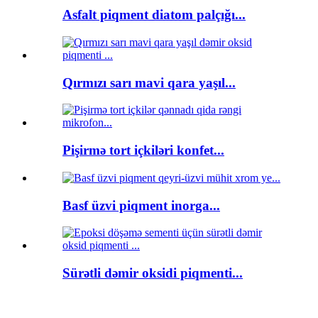
Asfalt piqment diatom palçığı...
Qırmızı sarı mavi qara yaşıl...
Pişirmə tort içkiləri konfet...
Basf üzvi piqment inorga...
Sürətli dəmir oksidi piqmenti...