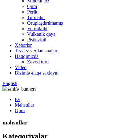
Mineral toz
Qum
Perlit
Turmalin
Qruplaşdırılmamış
Vermikulit
Vulkanik qaya
Pişik zibil
Xəbərlər
Tez-tez verilən suallar
Haqqımızda
Zavod turu
Video
Bizimlə əlaqə saxlayın
English
Ev
Məhsullar
Qum
məhsullar
Kateqoriyalar