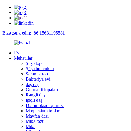
Bizə zəng edin:+86 15631195581
Ev
Məhsullar
Şüşə top
Şüşə boncuklar
Seramik top
Bakteriya evi
daş daş
Germanit lopaları
Rəngli daş
İşıqlı daş
Dəmir oksidi qırmızı
Maqnezium topları
Mayfan daşı
Mika tozu
Mika